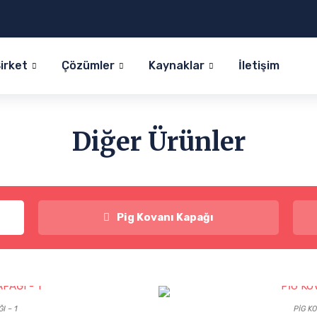
irket
Çözümler
Kaynaklar
İletişim
Diğer Ürünler
Pig Kovanı Kapağı
I – 1
PİG KO