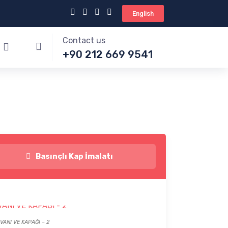
English
Contact us
+90 212 669 9541
Basınçlı Kap İmalatı
VANI VE KAPAĞI – 2