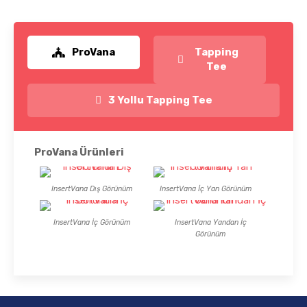
ProVana
Tapping
Tee
3 Yollu Tapping Tee
ProVana Ürünleri
InsertVana Dış Görünüm
InsertVana İç Yan Görünüm
InsertVana İç Görünüm
InsertVana Yandan İç
Görünüm